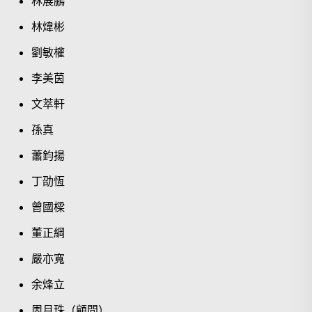
林展鵬
林煒彬
劉敏權
李美茵
文萃軒
孫真
蕭鈞揚
丁劭恆
曾國樑
董正綱
嚴亦寬
余烽立
周月珠（顧問）