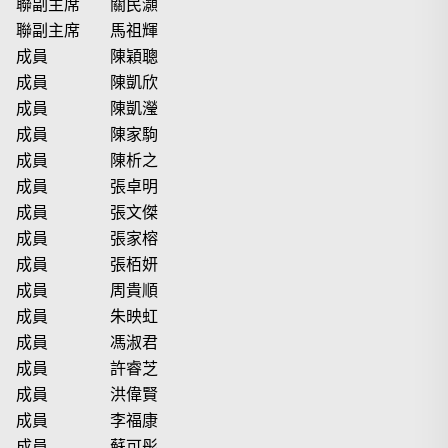
聯副主席
關民灝
聯副主席
馬祖輝
成員
陳穎聰
成員
陳凱欣
成員
陳凱瀅
成員
陳家駒
成員
陳析之
成員
張卓明
成員
張文傑
成員
張家榕
成員
張栢妍
成員
周貴順
成員
朱映虹
成員
馮淑君
成員
許睿芝
成員
洪偉賢
成員
李福康
成員
蘇可彤