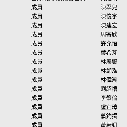
成員
陳翠兒
成員
陳俊宇
成員
陳建宏
成員
周寄欣
成員
許允恒
成員
葉希芃
成員
林展鵬
成員
林灝泓
成員
林偉瀚
成員
劉紹禧
成員
李肇倫
成員
盧宜璋
成員
蕭鈞揚
成員
黃蔚妍