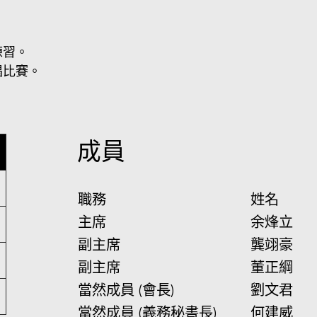
練習。
唱比賽。
成員
職務
姓名
主席
余烽立
副主席
龔翊豪
副主席
董正綱
當然成員 (會長)
劉文君
當然成員 (義務秘書長)
何建威