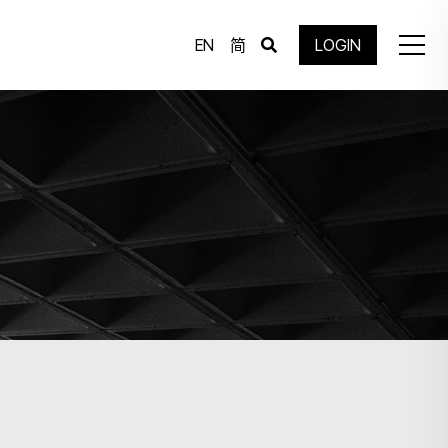
EN
简
LOGIN