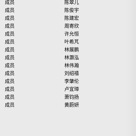
成员
陈翠儿
成员
陈俊宇
成员
陈建宏
成员
周寄欣
成员
许允恒
成员
叶希芃
成员
林展鹏
成员
林灏泓
成员
林伟瀚
成员
刘绍禧
成员
李肇伦
成员
卢宜璋
成员
萧钧扬
成员
黄蔚妍