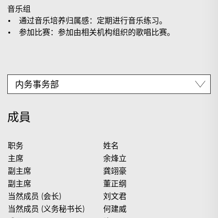
音乐组
• 通过音乐培养归属感：定期进行音乐练习。
• 参加比赛：参加由相关机构组织的歌唱比赛。
搜寻
成員
职务
姓名
主席
余烽立
副主席
龚翊豪
副主席
董正纲
当然成员 (会长)
刘文君
当然成员 (义务秘书长)
何建威