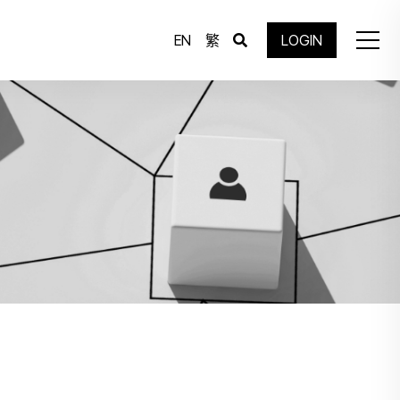
EN
繁
LOGIN