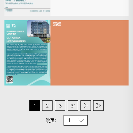
满额
2026年8月01日
HKIA Member Exclusive |
Technical Visit to CLP Kai Tak
Headquarters
1
2
3
31
跳页：