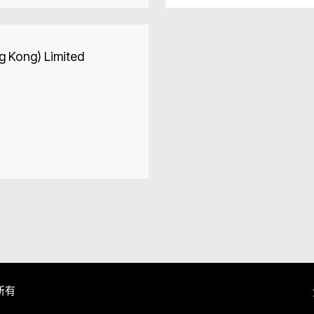
g Kong) Limited
所有