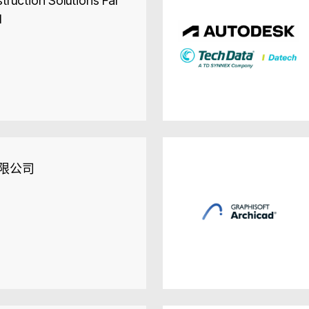
ruction Solutions Far
d
限公司