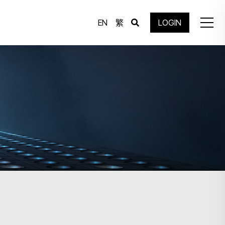
EN
繁
LOGIN