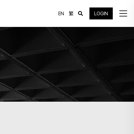
EN
繁
LOGIN