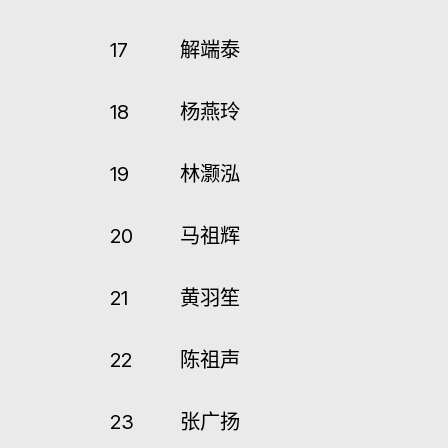
17
解端泰
18
杨燕玲
19
林灏泓
20
马祖辉
21
黄羽笙
22
陈祖声
23
张广扬