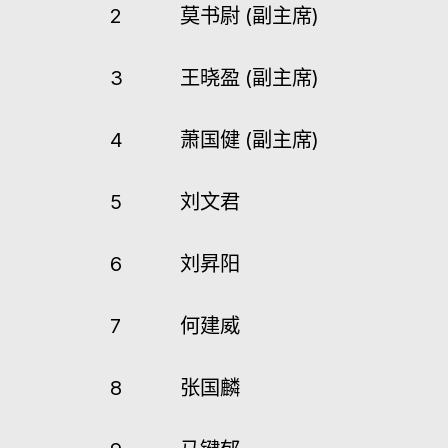
2
莫书尉
(副主席)
3
王晓盈
(副主席)
4
萧国健
(副主席)
5
刘文君
6
刘昇阳
7
何建威
8
张国麟