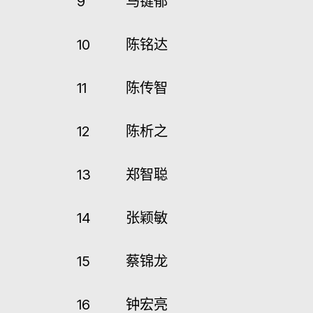
9
马键郁
10
陈铭达
11
陈传智
12
陈析之
13
郑智聪
14
张颖敏
15
蔡锦龙
16
钟宏亮