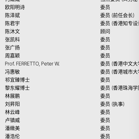
欧阳明诗
委员
搜寻
陈泽斌
委员 (前任会长)
陈君宇
委员 (香港知专
陈沐文
顾问
张凯科
委员
张广扬
委员
周嘉颖
委员
Prof. FERRETTO, Peter W.
委员 (香港中文大
冯惠敏
委员 (香港城市大
祁宜臻博士
委员
黎东耀博士
委员 (香港珠海学
林展鹏
委员
刘昇阳
委员 (执事)
林云峰
委员
卢镇威
委员
潘緻美
委员
潘浩伦
委员