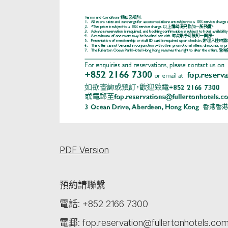
PDF Version
預約請聯繫
電話: +852 2166 7300
電郵: fop.reservation@fullertonhotels.co