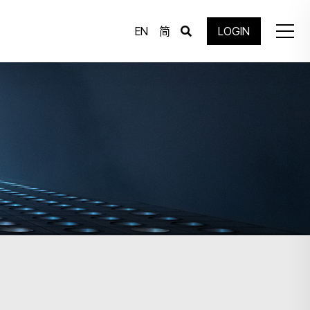
EN
简
LOGIN