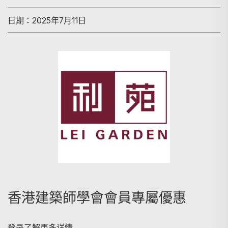
日期：2025年7月11日
香港建築師學會會員專屬優惠
登录了解更多详情