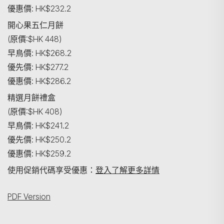
優惠價: HK$232.2
開心果五仁月餅
(原價:$HK 448)
早鳥價: HK$268.2
優先價: HK$277.2
優惠價: HK$286.2
精選月餅禮盒
(原價:$HK 408)
早鳥價: HK$241.2
優先價: HK$250.2
優惠價: HK$259.2
使用促銷代碼享受優惠：
登入了解更多詳情
PDF Version