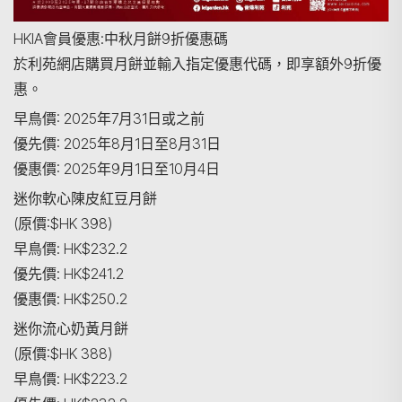
HKIA會員優惠:中秋月餅9折優惠碼
於利苑網店購買月餅並輸入指定優惠代碼，即享額外9折優
惠。
早鳥價: 2025年7月31日或之前
優先價: 2025年8月1日至8月31日
優惠價: 2025年9月1日至10月4日
迷你軟心陳皮紅豆月餅
(原價:$HK 398)
早鳥價: HK$232.2
優先價: HK$241.2
優惠價: HK$250.2
迷你流心奶黃月餅
(原價:$HK 388)
早鳥價: HK$223.2