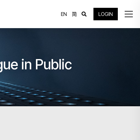
EN
简
LOGIN
ue in Public