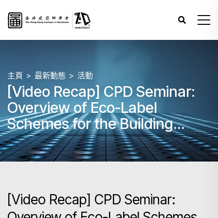
主頁
最新動態
活動
[Video Recap] CPD Seminar:
Overview of Eco-Label
Schemes for the Building
Industry in the Greater Bay
Area
[Video Recap] CPD Seminar:
Overview of Eco-Label Schemes