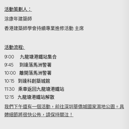
活動策劃人：
搜尋
涂康年建築師
香港建築師學會持續專業進修活動 主席
活
動流程
:
9:00
九
龍塘港鐵站集合
9:45
到
達落馬洲警署
10:00
離
開落馬洲警署
10:15
到
達科創築城館
11:30
乘
車返回
九
龍塘港鐵站
12:15
九
龍塘港鐵站解散
我們下午還有一個活動，前往深圳華僑城國家濕地公園。具
體細節將很快公佈，請保持關注！