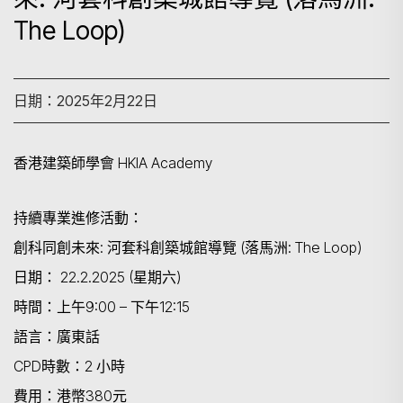
The Loop)
日期：2025年2月22日
香港建築師學會
HKIA Academy
持續專業進修活動：
創科同創未來
:
河套科創築城館導覽 (落
馬
洲
: The Loop)
日期： 22.2.2025
(
星期六
)
時間：上午
9:00 –
下午
12:15
語
言：廣東話
CPD
時數：2 小時
費
用：港幣
380
元