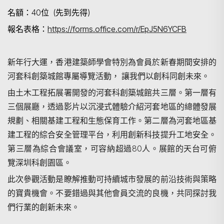
名額：40位
(先到先得
)
報名表格：
https://forms.office.com/r/EpJ5N6YCFB
新年行大運，香港建築師學會特別為會員於新春期間安排的
河套科創築城館專屬導覽活動，
讓我們以創科同創未來。
由土木工程拓展署開發的河套科創築城館共三層。第一層有
三個展廳，透過影片以沉浸式體驗介紹河套地區的總體發展
規劃、相關基建工程和生態保育工作。第二層為河套地區基
建工程的綜合安全管理平台，利用創新科技提升工地安全。
第三層為綜合會議室，可容納超過
80
人。展館的天台可俯
覽深圳科創園區。
此次參觀活動是瞭解推動可持續城市發展的前沿技術與策略
的寶貴機會。不要錯過與其他會員交流的良機，共同探討我
們行業的創新未來。