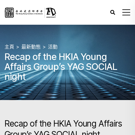
主頁
最新動態
活動
Recap of the HKIA Young
Affairs Group’s YAG SOCIAL
night
Recap of the HKIA Young Affairs
Group’s YAG SOCIAL night