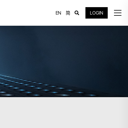
EN
简
LOGIN