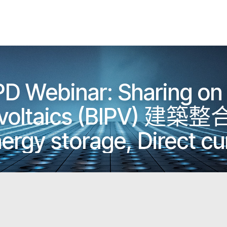
D Webinar: Sharing on 
tovoltaics (BIPV) 建
ergy storage, Direct curr