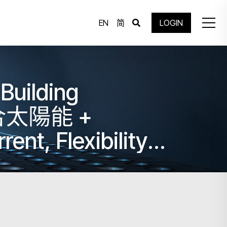
EN
简
LOGIN
Building
築整合太陽能 +
ent, Flexibility