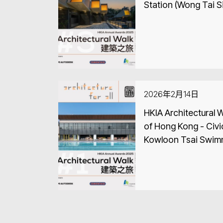
Station (Wong Tai S
2026年2月14日
HKIA Architectural 
of Hong Kong - Civi
Kowloon Tsai Swim