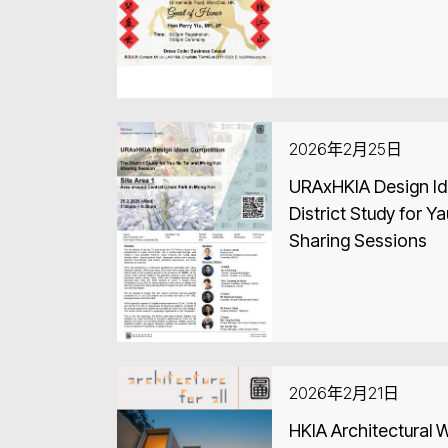
2026年2月25日
URAxHKIA Design Id
District Study for 
Sharing Sessions
2026年2月21日
HKIA Architectural W