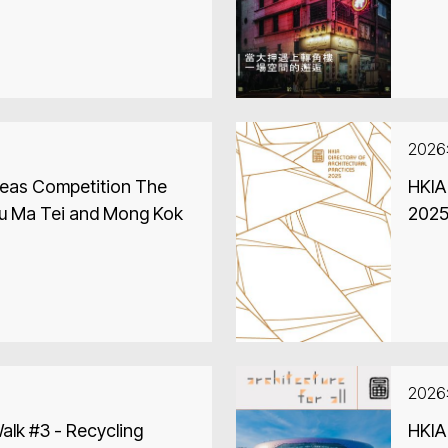
202
eas Competition The
HKIA 
Yau Ma Tei and Mong Kok
2025
202
alk #3 - Recycling
HKIA 