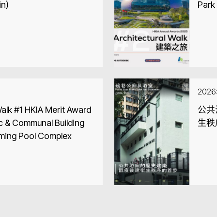
in)
Park
202
Walk #1 HKIA Merit Award
公共
c & Communal Building
生秩
ming Pool Complex