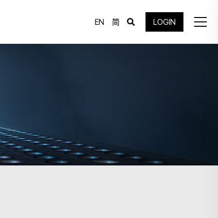
EN
简
LOGIN