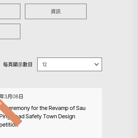
資訊
每頁顯示數目
束
6年3月08日
d Ceremony for the Revamp of Sau
Ping Road Safety Town Design
etition