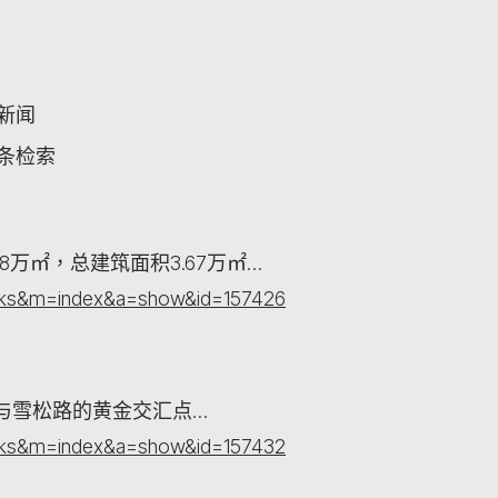
关新闻
词条检索
万㎡，总建筑面积3.67万㎡…
orks&m=index&a=show&id=157426
与雪松路的黄金交汇点…
orks&m=index&a=show&id=157432