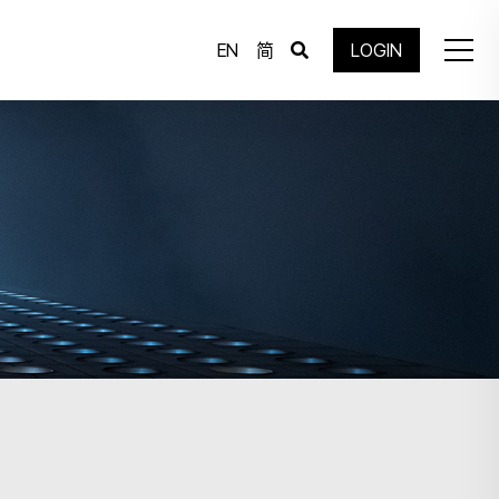
EN
简
LOGIN