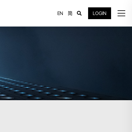
EN
简
LOGIN