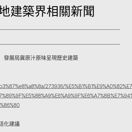
日本地建築界相關新聞
請 發展局冀原汁原味呈現歷史建築
%b3%87%e8%a8%8a/273936/%E5%B1%B1%E9%A0%82%
7%89%9F%E5%88%A9%E6%A9%9F%E6%A7%8B%E7%94
5%86%80
交活化建議