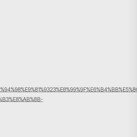
搜尋
E7%94%98%E9%81%9323%E8%99%9F%E6%B4%BB%E5%8
%B3%E8%AB%8B-