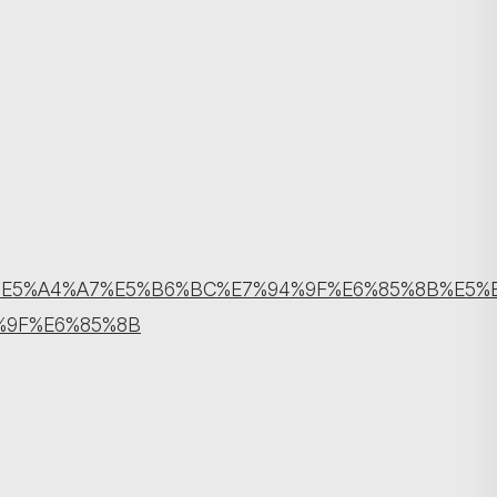
搜尋
5%8D%97%E5%A4%A7%E5%B6%BC%E7%94%9F%E6%85%8
%9F%E6%85%8B