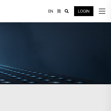
EN
简
LOGIN