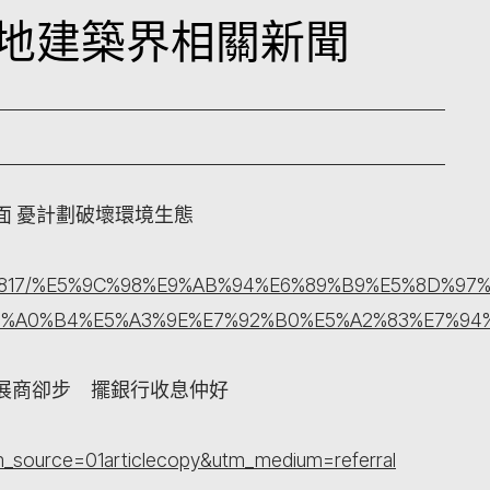
日本地建築界相關新聞
面 憂計劃破壞環境生態
iety/3366817/%E5%9C%98%E9%AB%94%E6%89%B9%E
7%A0%B4%E5%A3%9E%E7%92%B0%E5%A2%83%E7%94
展商卻步 擺銀行收息仲好
tm_source=01articlecopy&utm_medium=referral