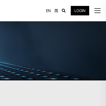
EN
简
LOGIN