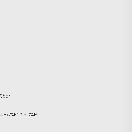
搜尋
%99-
F%BA%E5%9C%B0