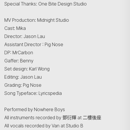
Special Thanks: One Bite Design Studio
MV Production: Midnight Studio
Cast: Mika
Director: Jason Lau
Assistant Director : Pig Nose
DP: MrCarbon
Gaffer: Benny
Set design: Karl Wong
Editing: Jason Lau
Grading: Pig Nose
Song Typeface: Lyricspedia
Performed by Nowhere Boys
All instruments recorded by 鄧衍輝 at 二樓後座
All vocals recorded by Van at Studio B