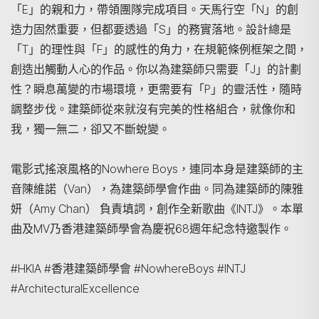
「E」的親和力，帶領團隊完成項目。天馬行空「N」的創
造力固然重要，但都要透過「S」的務實落地。設計總是
「T」的理性與「F」的感性的角力，在規範條例框架之間，
創造出觸動人心的作品。你以為建築師只需要「J」的計劃
性？瞬息萬變的市場環境，更需要有「P」的靈活性，隨時
調整步伐。建築師從來就沒有完美的性格組合，就像你和
我，獨一無二，卻又不斷蛻變。
電影式搖滾風格的Nowhere Boys，連同本身是建築師的主
音陳維諾（Van），為建築師學會作曲。同為建築師的陳雅
妍（Amy Chan） 負責填詞，創作全新歌曲《INTJ》。本單
曲及MV乃香港建築師學會為慶祝68週年紀念特邀製作。
#HKIA #香港建築師學會 #NowhereBoys #INTJ
#ArchitecturalExcellence