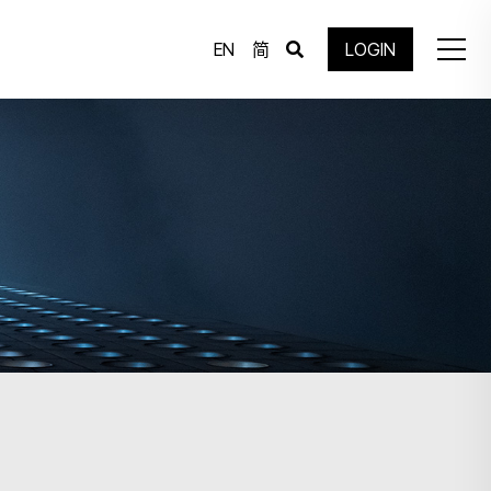
EN
简
LOGIN