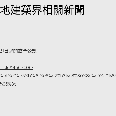
日本地建築界相關新聞
 即日起開放予公眾
rticle/14563406-
%bf%a0%e5%b1%8f%e6%b2%b3%e3%80%8d%e9%a0%85
%96%8b