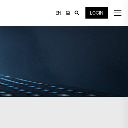
EN
简
LOGIN