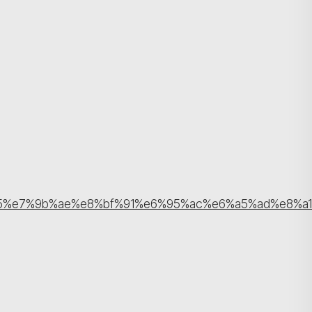
搜尋
%e7%9b%ae%e8%bf%91%e6%95%ac%e6%a5%ad%e8%a