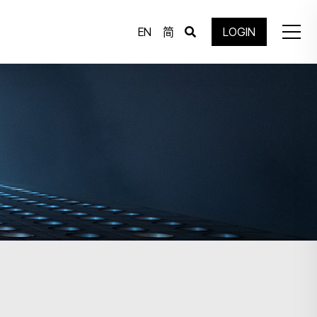
EN
简
LOGIN