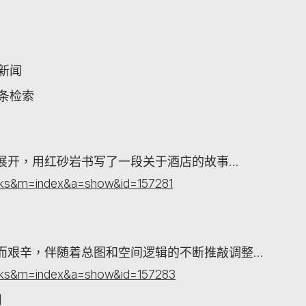
关新闻
词条检索
展开，用红砂岩书写了一段关于酒店的故事…
orks&m=index&a=show&id=157281
而艰辛，伴随着总图和空间逻辑的不断推敲调整…
orks&m=index&a=show&id=157283
目