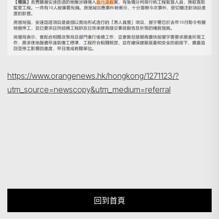
https://www.orangenews.hk/hongkong/1271123/?
utm_source=newscopy&utm_medium=referral
回到首頁