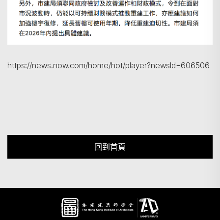
https://news.now.com/home/hot/player?newsId=606506
回到首頁