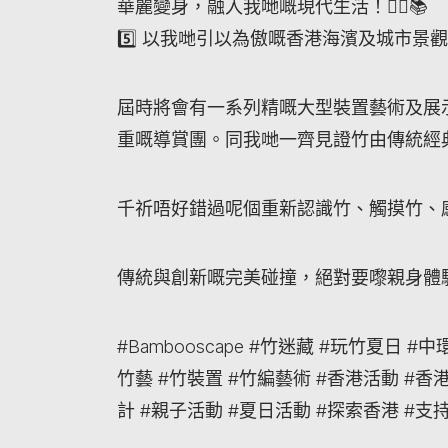
華麗變身，融入我哋嘅現代生活！🤸‍♀️📚
5️⃣ 以我哋引以為傲嘅香港海濱及城市
屆時將會有一系列精嘅大型裝置藝術及展
重嘅導賞團。同我哋一齊見證竹由傳統經
千祈唔好錯過呢個重新認識竹、觸摸竹、感
傳統與創新嘅完美碰撞，絕對要嚟親身體
#Bambooscape #竹迷藏 #玩竹夏日 #中環
竹藝 #竹裝置 #竹編藝術 #香港活動 #香
計 #親子活動 #夏日活動 #探索香港 #支