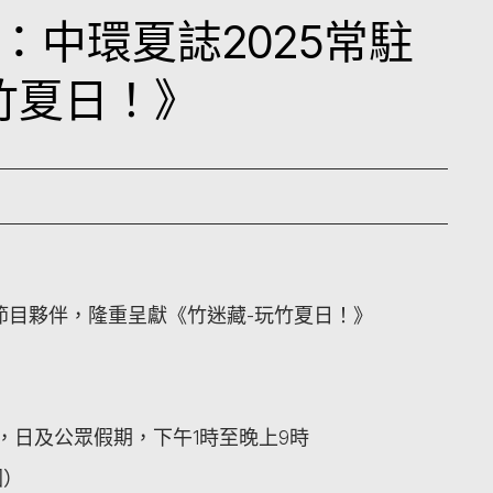
：中環夏誌2025常駐
竹夏日！》
駐節目夥伴，隆重呈獻《竹迷藏-玩竹夏日！》
，日及公眾假期，下午1時至晚上9時
園）