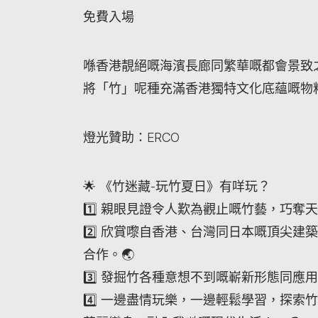
免費入場
喺香港靚絕嘅海濱長廊同繁華嘅都會景致
將「竹」呢種充滿香港獨特文化底蘊嘅物
燈光贊助：ERCO
🌟 《竹迷藏-玩竹夏日》有咩玩？
1️⃣ 親眼見證令人歎為觀止嘅竹藝，巧奪
2️⃣ 欣賞嚟自香港、台灣同日本嘅頂尖
合作。🌏
3️⃣ 發掘竹各種意想不到嘅嶄新形態同應
4️⃣ 一邊盡情玩樂，一邊輕鬆學習，探