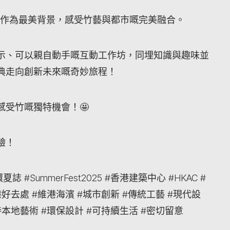
景觀作為最美背景，感受竹藝與都市嘅完美融合。
示、可以親自動手嘅互動工作坊，同埋知識與趣味並
典走向創新未來嘅奇妙旅程！
受竹嘅獨特機會！🤩
驗！
夏誌 #SummerFest2025 #香港建築中心 #HKAC #
港好去處 #維港海濱 #城市創新 #傳統工藝 #現代設
持本地藝術 #環保設計 #可持續生活 #密切留意