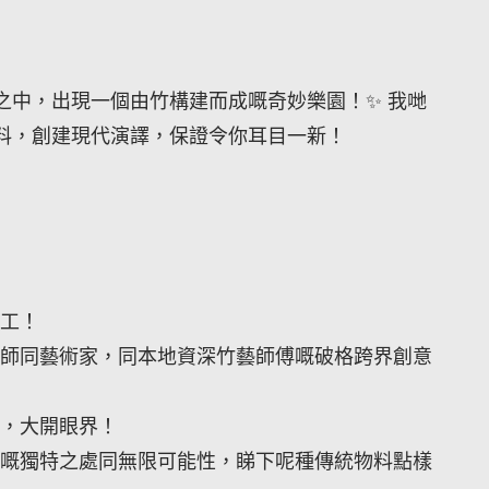
之中，出現一個由竹構建而成嘅奇妙樂園！✨ 我哋
料，創建現代演譯，保證令你耳目一新！
天工！
建築師同藝術家，同本地資深竹藝師傅嘅破格跨界創意
用，大開眼界！
索竹嘅獨特之處同無限可能性，睇下呢種傳統物料點樣