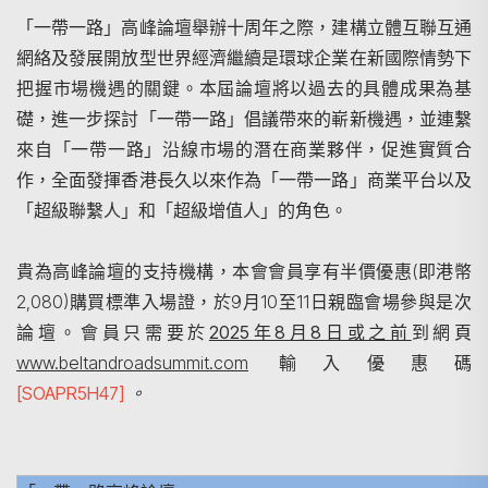
「一帶一路」高峰論壇舉辦十周年之際，建構立體互聯互通
網絡及發展開放型世界經濟繼續是環球企業在新國際情勢下
把握市場機遇的關鍵。本屆論壇將以過去的具體成果為基
礎，進一步探討「一帶一路」倡議帶來的嶄新機遇，並連繫
來自「一帶一路」沿線市場的潛在商業夥伴，促進實質合
作，全面發揮香港長久以來作為「一帶一路」商業平台以及
「超級聯繫人」和「超級增值人」的角色。
貴為高峰論壇的支持機構，本會會員享有半價優惠(即港幤
2,080)購買標準入場證，於9月10至11日親臨會場參與是次
論壇。會員只需要於
2025年8月8日或之前
到網頁
www.beltandroadsummit.com
輸入優惠碼
[SOAPR5H47]
。