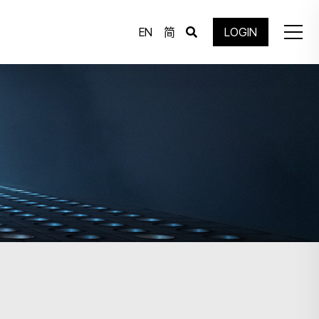
EN
简
LOGIN