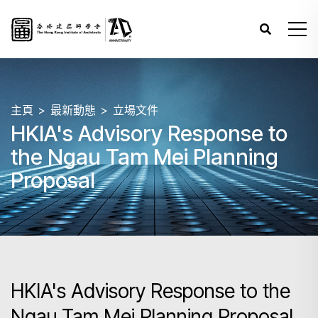
主頁
最新動態
立場文件
HKIA's Advisory Response to
the Ngau Tam Mei Planning
Proposal
HKIA's Advisory Response to the
Ngau Tam Mei Planning Proposal