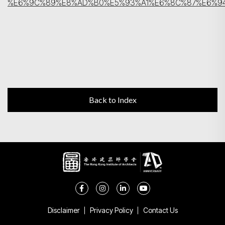
%E6%9C%89%E8%AD%B0%E5%93%A1%E6%8C%87%E6%9
Back to Index
Disclaimer
Privacy Policy
Contact Us