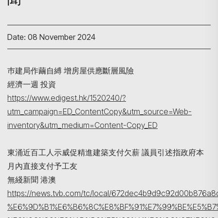
Date: 08 November 2024
巿建局作繭自縛 增房屋供應斷層風險
經濟一週 投資
https://www.edigest.hk/1520240/?
utm_campaign=ED_ContentCopy&utm_source=Web-
Search
inventory&utm_medium=Content-Copy_ED
東涌近百工人示威促精進建築支付欠薪 議員引述指政府本
月內直接支付予工友
無綫新聞 港澳
https://news.tvb.com/tc/local/672dec4b9d9c92d00b87
%E6%9D%B1%E6%B6%8C%E8%BF%91%E7%99%BE%E5%B7