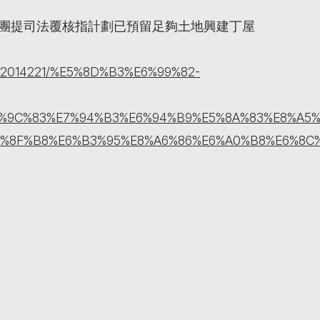
財團提司法覆核指計劃已預留足夠土地興建丁屋
ticle/2014221/%E5%8D%B3%E6%99%82-
6%9C%83%E7%94%B3%E6%94%B9%E5%8A%83%E8%A5
5%8F%B8%E6%B3%95%E8%A6%86%E6%A0%B8%E6%8C