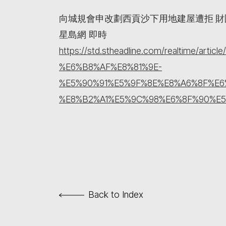
向城規會申改劃西貢沙下用地建屋遭拒 
星島網 即時
https://std.stheadline.com/realtime/ar
%E6%B8%AF%E8%81%9E-
%E5%90%91%E5%9F%8E%E8%A6%8F%E
%E8%B2%A1%E5%9C%98%E6%8F%90%E
Back to Index