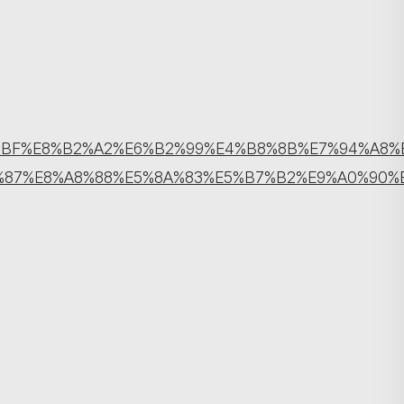
%BF%E8%B2%A2%E6%B2%99%E4%B8%8B%E7%94%A8%
%87%E8%A8%88%E5%8A%83%E5%B7%B2%E9%A0%90%