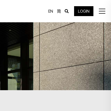
EN
简
LOGIN