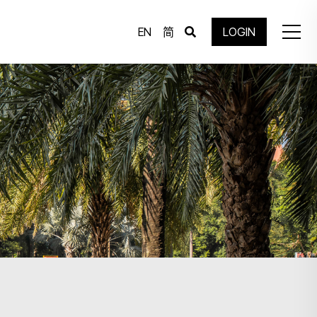
EN
简
LOGIN