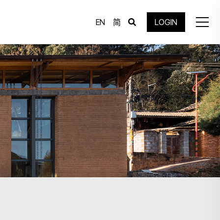
EN
简
LOGIN