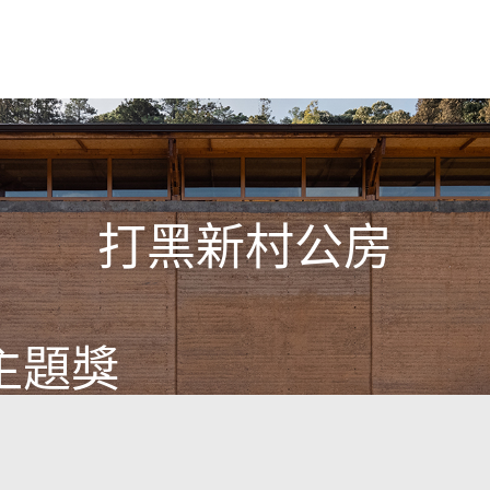
打黑新村公房
主題獎