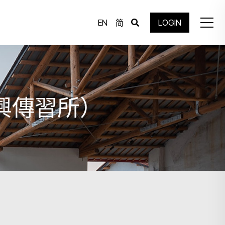
EN
简
LOGIN
興傳習所）