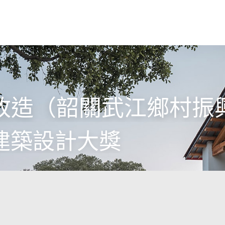
改造（韶關武江鄉村振
建築設計大獎