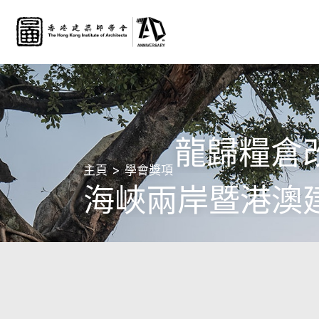
龍歸糧倉
主頁
學會獎項
海峽兩岸暨港澳