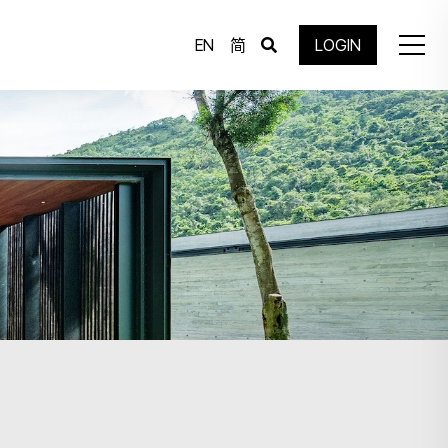
EN
简
LOGIN