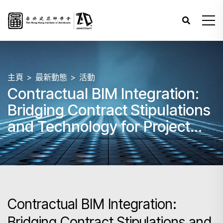
主頁
最新動態
活動
Contractual BIM Integration:
Bridging Contract Stipulations
and Technology for Project
Success
Contractual BIM Integration:
Bridging Contract Stipulations and