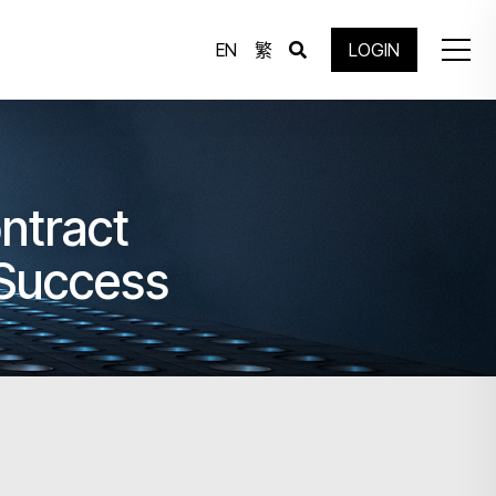
EN
繁
LOGIN
ontract
 Success