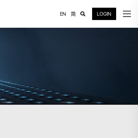
EN
简
LOGIN