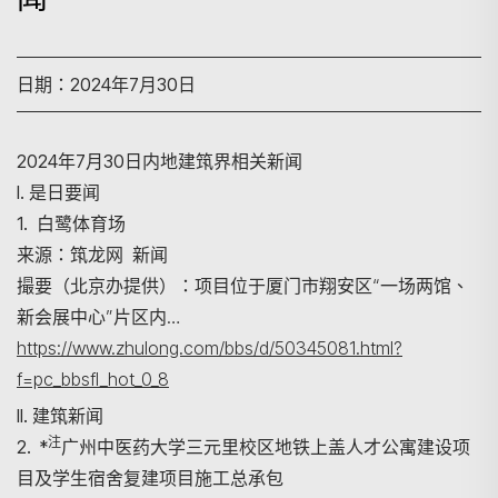
日期：2024年7月30日
2024年7月30日内地建筑界相关新闻
I. 是日要闻
1. 白鹭体育场
来源：筑龙网 新闻
撮要（北京办提供）：项目位于厦门市翔安区“一场两馆、
新会展中心”片区内…
https://www.zhulong.com/bbs/d/50345081.html?
f=pc_bbsfl_hot_0_8
II. 建筑新闻
注
2. *
广州中医药大学三元里校区地铁上盖人才公寓建设项
目及学生宿舍复建项目施工总承包