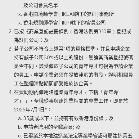
及公司會員名單
香港園境師學會(HKILA)轄下的註冊事務所
香港規劃師學會(HKIP)轄下的會員公司
已按《商業登記註冊條例﹙香港法例第310章﹚登記成
為註冊公司；及
若子公司不符合上述第1項的資格標準，并且申請企業
持有該子公司30%或以上的股份，無論其商業登記號碼
是否不同，該受僱於子公司的青年專才可視為申請企業
的員工。申請企業必須在發放津貼的階段，證明相關員
工在整個津貼期間都受僱於該企業。
在資助期內僱用建造業青年專才﹙下稱「青年專
才」﹚，全職從事與建造業相關的專業工作，即是於
2025年7月1日*：
35歲或以下，並持有有效香港身份證；及
搜尋
申請者聘用的全職雇員; 及
已畢業於本地建造業法定專業學會認可屬建造業五