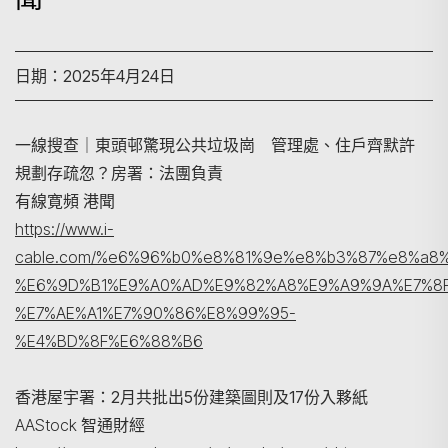
日期：2025年4月24日
一線搜查｜東頭邨驚現公共垃圾崗 管理處、住戶齊默許
規劃存疏忽？房署：法團負責
有線寛頻 港聞
https://www.i-
cable.com/%e6%96%b0%e8%81%9e%e8%b3%87%e8%a8
搜尋
%E6%9D%B1%E9%A0%AD%E9%82%A8%E9%A9%9A%E7%8F
%E7%AE%A1%E7%90%86%E8%99%95-
%E4%BD%8F%E6%88%B6
香港屋宇署：2月共批出5份建築圖則及17份入夥紙
AAStock 智通財經