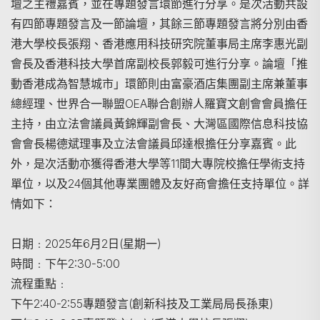
壇之主禮嘉賓，並在專題發言環節進行分享。是次活動共設
有四節專題發言及一節論壇，其餘三節專題發言將分別由香
港大學校長張翔、香港應用科技研究院董事局主席李惠光副
會長及香港科技大學首席副校長郭毅可進行分享。論壇「推
動香港成為智慧城市」環節則由富豪酒店集團副主席兼董事
總經理、世界合一聯盟OEA聯合創辦人羅寶文創會會員擔任
主持，由立法會議員黃錦輝副會長、大灣區國際信息科技協
會會長楊德斌理事及立法會議員邱達根擔任分享嘉賓。此
外，是次活動亦獲得香港大學等11間大專院校擔任學術支持
單位，以及24個其他專業團體及友好商會擔任支持單位。詳
情如下：
日期﹕2025年6月2日(星期一)
時間﹕下午2:30-5:00
流程重點﹕
下午2:40-2:55專題發言(創新科技及工業局局長孫東)