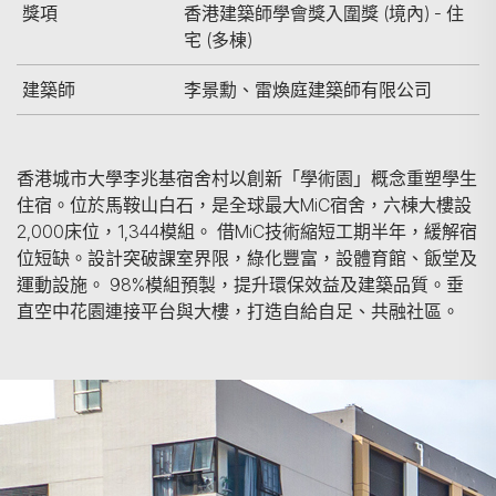
獎項
香港建築師學會獎入圍獎 (境內) - 住
宅 (多棟)
建築師
李景勳、雷煥庭建築師有限公司
香港城市大學李兆基宿舍村以創新「學術園」概念重塑學生
住宿。位於馬鞍山白石，是全球最大MiC宿舍，六棟大樓設
2,000床位，1,344模組。 借MiC技術縮短工期半年，緩解宿
位短缺。設計突破課室界限，綠化豐富，設體育館、飯堂及
運動設施。 98%模組預製，提升環保效益及建築品質。垂
直空中花園連接平台與大樓，打造自給自足、共融社區。