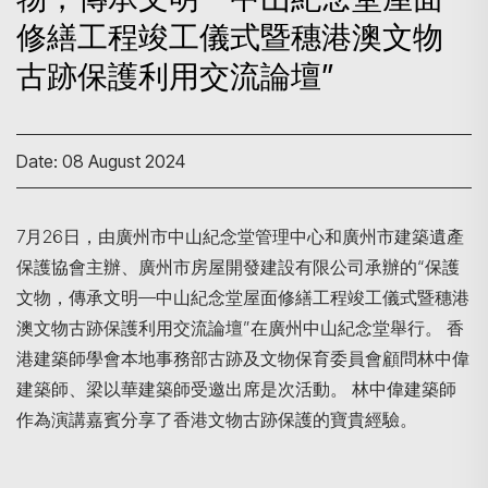
修繕工程竣工儀式暨穗港澳文物
古跡保護利用交流論壇”
Date: 08 August 2024
7月26日，由廣州市中山紀念堂管理中心和廣州市建築遺產
保護協會主辦、廣州市房屋開發建設有限公司承辦的“保護
Search
文物，傳承文明—中山紀念堂屋面修繕工程竣工儀式暨穗港
澳文物古跡保護利用交流論壇”在廣州中山紀念堂舉行。 香
港建築師學會本地事務部古跡及文物保育委員會顧問林中偉
建築師、梁以華建築師受邀出席是次活動。 林中偉建築師
作為演講嘉賓分享了香港文物古跡保護的寶貴經驗。