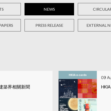
TS
NEWS
CIRCULA
PAPERS
PRESS RELEASE
EXTERNAL 
09 A
地建築界相關新聞
HKIA 